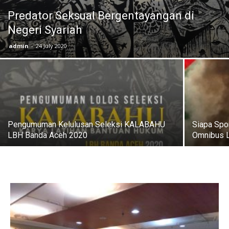
Predator Seksual Bergentayangan di
Negeri Syariah
admin
-
24 July 2020
Pengumuman Kelulusan Seleksi KALABAHU
Siapa Spo
LBH Banda Aceh 2020
Omnibus 