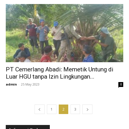
PT Cemerlang Abadi: Memetik Untung di
Luar HGU tanpa Izin Lingkungan...
admin
-
25 May 2023
0
1
2
3