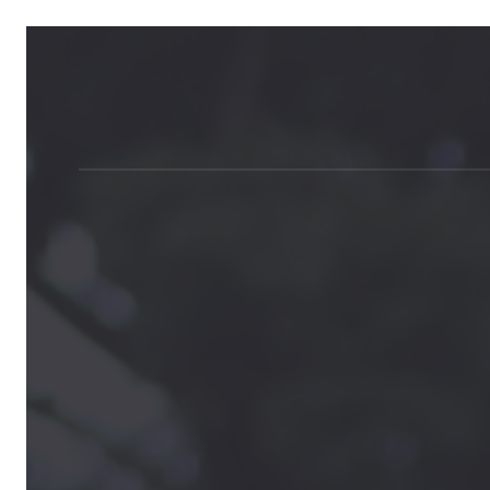
LBH
Banda
Aceh