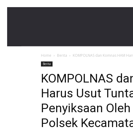
LBH
Home
Berita
KOMPOLNAS dan Komnas HAM Harus 
Banda
Berita
KOMPOLNAS da
Harus Usut Tunt
Aceh
Penyiksaan Oleh
Polsek Kecamat