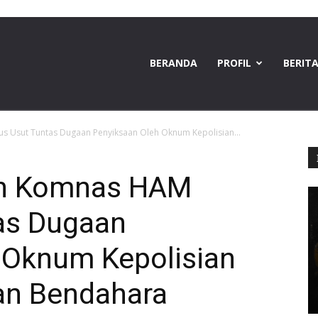
BERANDA
PROFIL
BERIT
Usut Tuntas Dugaan Penyiksaan Oleh Oknum Kepolisian...
n Komnas HAM
as Dugaan
 Oknum Kepolisian
an Bendahara