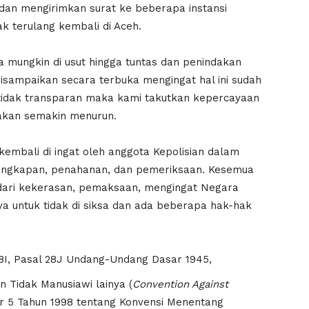
n mengirimkan surat ke beberapa instansi
dak terulang kembali di Aceh.
ra mungkin di usut hingga tuntas dan penindakan
disampaikan secara terbuka mengingat hal ini sudah
ni tidak transparan maka kami takutkan kepercayaan
 akan semakin menurun.
embali di ingat oleh anggota Kepolisian dalam
nangkapan, penahanan, dan pemeriksaan. Kesemua
 dari kekerasan, pemaksaan, mengingat Negara
a untuk tidak di siksa dan ada beberapa hak-hak
28I, Pasal 28J Undang-Undang Dasar 1945,
n Tidak Manusiawi lainya (
Convention Against
 5 Tahun 1998 tentang Konvensi Menentang