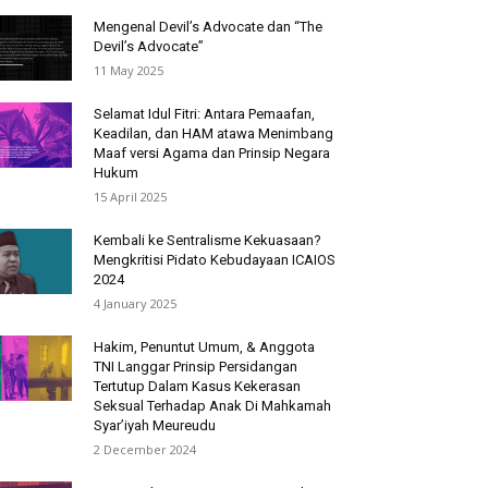
Mengenal Devil’s Advocate dan “The
Devil’s Advocate”
11 May 2025
Selamat Idul Fitri: Antara Pemaafan,
Keadilan, dan HAM atawa Menimbang
Maaf versi Agama dan Prinsip Negara
Hukum
15 April 2025
Kembali ke Sentralisme Kekuasaan?
Mengkritisi Pidato Kebudayaan ICAIOS
2024
4 January 2025
Hakim, Penuntut Umum, & Anggota
TNI Langgar Prinsip Persidangan
Tertutup Dalam Kasus Kekerasan
Seksual Terhadap Anak Di Mahkamah
Syar’iyah Meureudu
2 December 2024