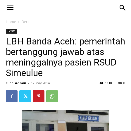
Home
Berita
Berita
LBH Banda Aceh: pemerintah
bertanggung jawab atas
meninggalnya pasien RSUD
Simeulue
Oleh
admin
-
12 May 2014
1110
0