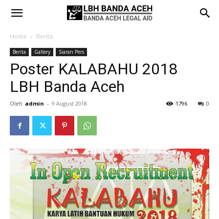
Home
Berita
Berita
Gallery
Siaran Pers
Poster KALABAHU 2018
LBH Banda Aceh
Oleh
admin
-
9 August 2018
1796
0