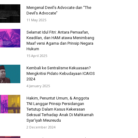
Mengenal Devil’s Advocate dan “The
Devil’s Advocate”
11 May 2025
Selamat Idul Fitri: Antara Pemaafan,
Keadilan, dan HAM atawa Menimbang
Maaf versi Agama dan Prinsip Negara
Hukum
15 April 2025
Kembali ke Sentralisme Kekuasaan?
Mengkritisi Pidato Kebudayaan ICAIOS
2024
4 January 2025
Hakim, Penuntut Umum, & Anggota
TNI Langgar Prinsip Persidangan
Tertutup Dalam Kasus Kekerasan
Seksual Terhadap Anak Di Mahkamah
Syar’iyah Meureudu
2 December 2024