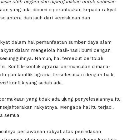
uasai oleh negara dan dipergunakan untuk sebesar-
yaan yang ada dibumi diperuntukkan kepada rakyat
sejahtera dan jauh dari kemiskinan dan
rakyat dalam hal pemanfaatan sumber daya alam
rakyat dalam mengelola hasil-hasil bumi dengan
 sesungguhnya. Namun, hal tersebut bertolak
ni. Konflik-konflik agraria bermunculan dimana-
tu pun konflik agraria terselesaikan dengan baik,
nsi
konflik yang sudah ada.
permukaan yang tidak ada ujung penyelesaiannya Itu
jahterakan rakyatnya. Mengapa hal itu terjadi,
ta semua.
unculnya perlawanan rakyat atas penindasan
 dirampas oleh para pemilik modal/kaum kapitalis