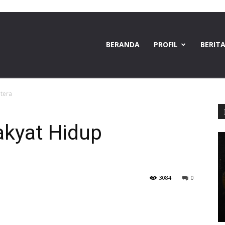
BERANDA
PROFIL
BERIT
tera
akyat Hidup
3084
0