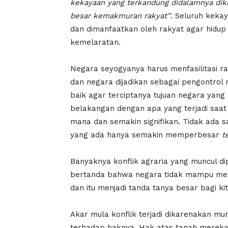
kekayaan yang terkandung didalamnya dik
besar kemakmuran rakyat”
. Seluruh keka
dan dimanfaatkan oleh rakyat agar hidup 
kemelaratan.
Negara seyogyanya harus menfasilitasi 
dan negara dijadikan sebagai pengontrol 
baik agar terciptanya tujuan negara yang
belakangan dengan apa yang terjadi saat i
mana dan semakin signifikan. Tidak ada sa
yang ada hanya semakin memperbesar
te
Banyaknya konflik agraria yang muncul di
bertanda bahwa negara tidak mampu mense
dan itu menjadi tanda tanya besar bagi ki
Akar mula konflik terjadi dikarenakan m
terhadap haknya. Hak atas tanah mereka