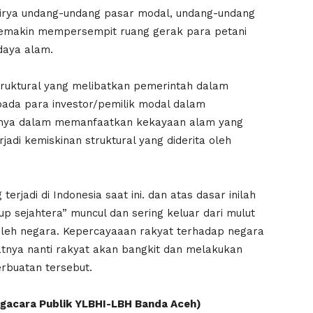
hirya undang-undang pasar modal, undang-undang
emakin mempersempit ruang gerak para petani
aya alam.
truktural yang melibatkan pemerintah dalam
ada para investor/pemilik modal dalam
nya dalam memanfaatkan kekayaan alam yang
adi kemiskinan struktural yang diderita oleh
erjadi di Indonesia saat ini. dan atas dasar inilah
p sejahtera” muncul dan sering keluar dari mulut
oleh negara. Kepercayaaan rakyat terhadap negara
tnya nanti rakyat akan bangkit dan melakukan
rbuatan tersebut.
gacara Publik YLBHI-LBH Banda Aceh)