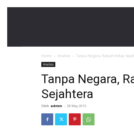
LBH
Home
Analisis
Tanpa Negara, Rakyat Hidup Sejah
Banda
Analisis
Tanpa Negara, R
Sejahtera
Aceh
Oleh
admin
-
28 May 2015