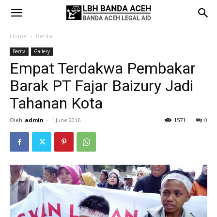
Home
Berita
Berita
Gallery
Empat Terdakwa Pembakar
Barak PT Fajar Baizury Jadi
Tahanan Kota
Oleh
admin
-
1 June 2016
1571
0