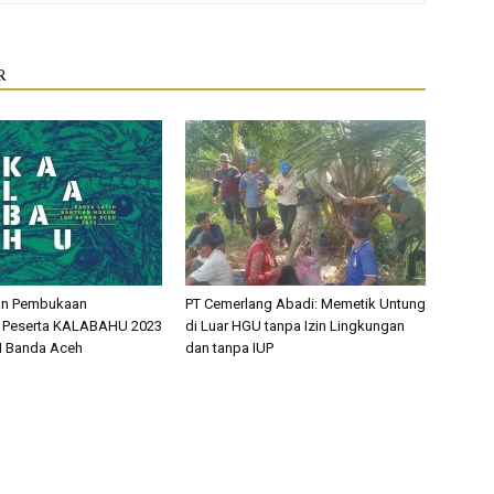
R
n Pembukaan
PT Cemerlang Abadi: Memetik Untung
n Peserta KALABAHU 2023
di Luar HGU tanpa Izin Lingkungan
H Banda Aceh
dan tanpa IUP