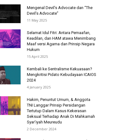
Mengenal Devil’s Advocate dan “The
Devil’s Advocate”
11 May 2025
Selamat Idul Fitri: Antara Pemaafan,
Keadilan, dan HAM atawa Menimbang
Maaf versi Agama dan Prinsip Negara
Hukum
15 April 2025
Kembali ke Sentralisme Kekuasaan?
Mengkritisi Pidato Kebudayaan ICAIOS
2024
4 January 2025
Hakim, Penuntut Umum, & Anggota
TNI Langgar Prinsip Persidangan
Tertutup Dalam Kasus Kekerasan
Seksual Terhadap Anak Di Mahkamah
Syar’iyah Meureudu
2 December 2024