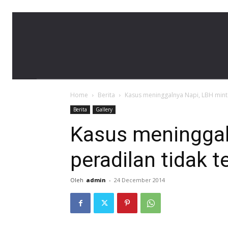
LBH
Home
Berita
Kasus meninggalnya Napi, LBH minta
Banda
Berita
Gallery
Kasus meninggal
peradilan tidak 
Aceh
Oleh
admin
-
24 December 2014