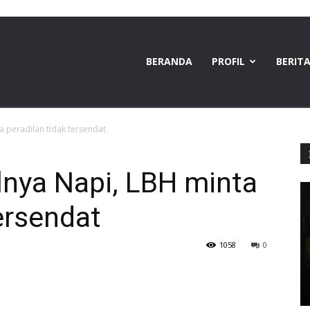
BERANDA
PROFIL
BERIT
 peradilan tidak tersendat
nya Napi, LBH minta
tersendat
1058
0