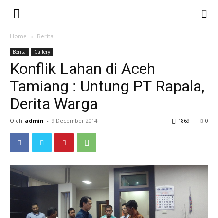
Home
Berita
Berita
Gallery
Konflik Lahan di Aceh
Tamiang : Untung PT Rapala,
Derita Warga
Oleh
admin
-
9 December 2014
1869
0