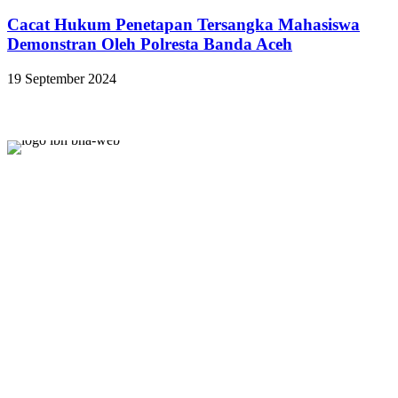
Cacat Hukum Penetapan Tersangka Mahasiswa
Demonstran Oleh Polresta Banda Aceh
19 September 2024
PROFIL
Sejarah
Visi dan Misi
Wilayah Kerja
Struktur Organisasi
DOKUMEN
Catahu