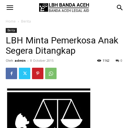
Home
Berita
Berita
LBH Minta Pemerkosa Anak
Segera Ditangkap
Oleh
admin
-
8 October 2015
1162
0