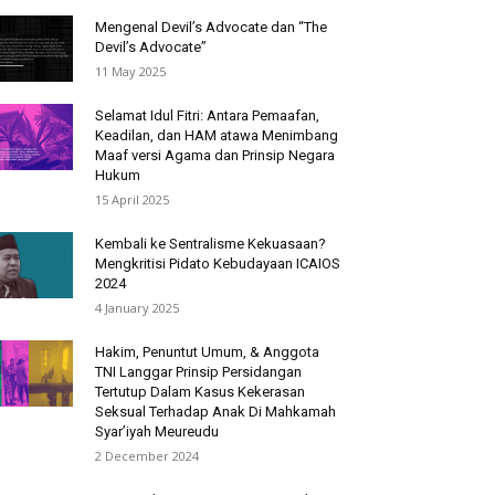
Mengenal Devil’s Advocate dan “The
Devil’s Advocate”
11 May 2025
Selamat Idul Fitri: Antara Pemaafan,
Keadilan, dan HAM atawa Menimbang
Maaf versi Agama dan Prinsip Negara
Hukum
15 April 2025
Kembali ke Sentralisme Kekuasaan?
Mengkritisi Pidato Kebudayaan ICAIOS
2024
4 January 2025
Hakim, Penuntut Umum, & Anggota
TNI Langgar Prinsip Persidangan
Tertutup Dalam Kasus Kekerasan
Seksual Terhadap Anak Di Mahkamah
Syar’iyah Meureudu
2 December 2024