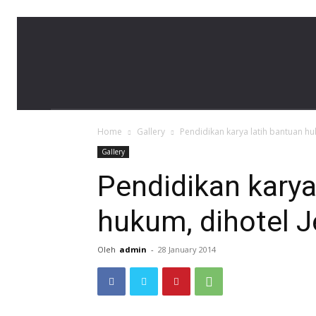
LBH
Home
Gallery
Pendidikan karya latih bantuan h
Banda
Gallery
Pendidikan karya
hukum, dihotel 
Aceh
Oleh
admin
-
28 January 2014