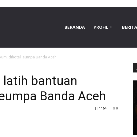
BERANDA
PROFIL
BERIT
ukum, dihotel Jeumpa Banda Aceh
 latih bantuan
Jeumpa Banda Aceh
1164
0